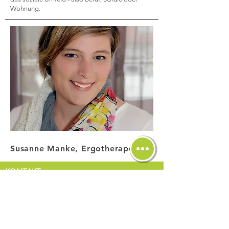
Wohnung.
Susanne Manke, Ergotherapeutin
KONTAKT:
Tel:
0176 /
420 29 580
praxis@ergotherapie-manke.de