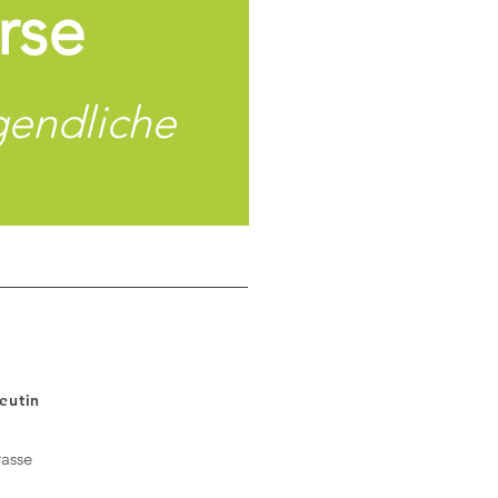
rse
gendliche
eutin
rasse