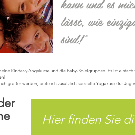
kann und es mic
lässt, wie einzig
sind!"
ine Kinder-y-Yogakurse und die Baby-Spielgruppen. Es ist einfach to
en!
ch größer werden, biete ich zusätzlich spezielle Yogakurse für Juge
der
he
Hier finden Sie di